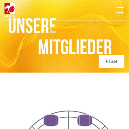
Pause
Partnerin